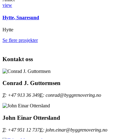
view
Hytte, Snaresund
Hytte
Se flere prosjekter
Kontakt oss
Conrad J. Guttormsen
T:
+47 913 36 349
E:
conrad@byggrenovering.no
John Einar Ottersland
T:
+47 951 12 737
E:
john.einar@byggrenovering.no