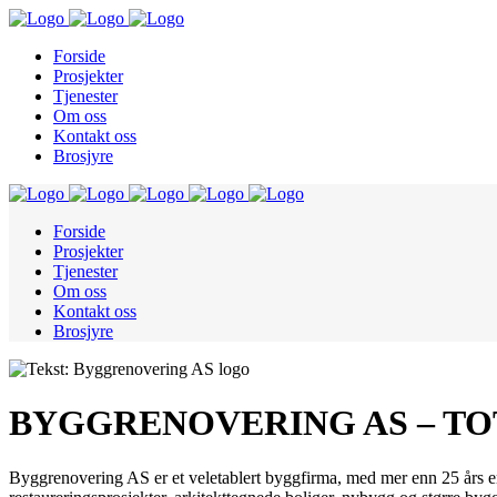
Forside
Prosjekter
Tjenester
Om oss
Kontakt oss
Brosjyre
Forside
Prosjekter
Tjenester
Om oss
Kontakt oss
Brosjyre
BYGGRENOVERING AS – T
Byggrenovering AS er et veletablert byggfirma, med mer enn 25 års erfa