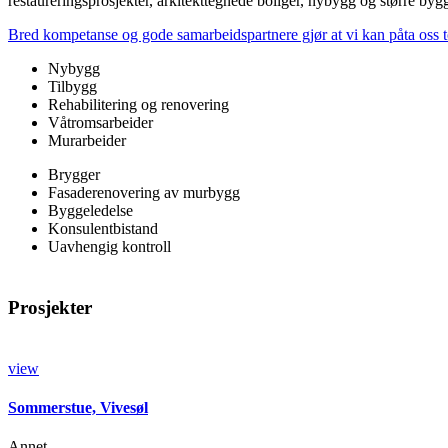
restaureringsprosjekter, arkitekttegnede boliger, nybygg og større byg
Bred kompetanse og gode samarbeidspartnere gjør at vi kan påta oss to
Nybygg
Tilbygg
Rehabilitering og renovering
Våtromsarbeider
Murarbeider
Brygger
Fasaderenovering av murbygg
Byggeledelse
Konsulentbistand
Uavhengig kontroll
Prosjekter
view
Sommerstue, Vivesøl
Annet